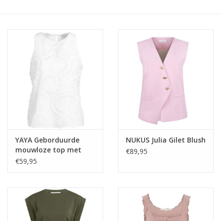
YAYA Geborduurde
NUKUS Julia Gilet Blush
mouwloze top met
€89,95
ronde hals wit
€59,95