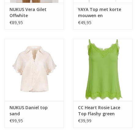
NUKUS Vera Gilet
YAYA Top met korte
Offwhite
mouwen en
verstelbare koorden
€89,95
€49,95
Pure White
NUKUS Daniel top
CC Heart Rosie Lace
sand
Top Flashy green
€99,95
€39,99