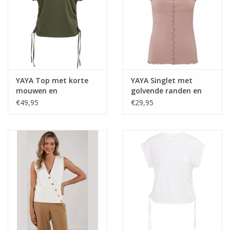
YAYA Top met korte
YAYA Singlet met
mouwen en
golvende randen en
verstelbare koorden
aansluitende pasvorm
€49,95
€29,95
Army Green