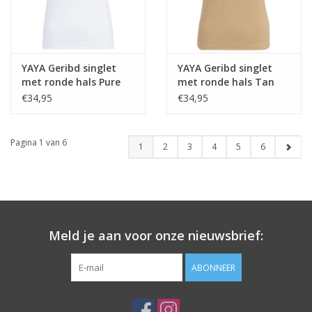
YAYA Geribd singlet
YAYA Geribd singlet
met ronde hals Pure
met ronde hals Tan
White
Brown
€34,95
€34,95
Pagina 1 van 6
1
2
3
4
5
6
Meld je aan voor onze nieuwsbrief:
ABONNEER