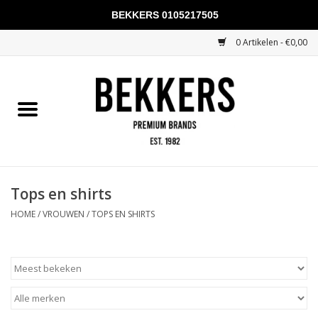
BEKKERS 0105217505
0 Artikelen - €0,00
Home
Mannen
Vrouwen
KADOBONNEN
Tops en shirts
HOME
/
VROUWEN
/
TOPS EN SHIRTS
Merken