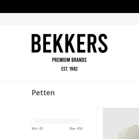
Petten
Vanguard pet 
TOEVOEGEN AAN WI
Min: €
0
Max: €
50