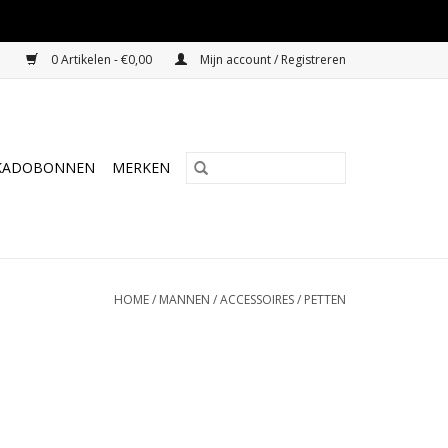
0 Artikelen - €0,00
Mijn account / Registreren
KADOBONNEN
MERKEN
HOME
/
MANNEN
/
ACCESSOIRES
/
PETTEN