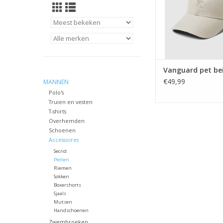
Vanguard pet be
€49,99
MANNEN
Polo's
Truien en vesten
T-shirts
Overhemden
Schoenen
Accessoires
Secrid
Petten
Riemen
Sokken
Boxershorts
Sjaals
Mutsen
Handschoenen
Zwembroeken