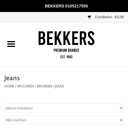
BEKKERS 0105217505
0 Artikelen - €0,00
Home
Mannen
Vrouwen
KADOBONNEN
Jeans
HOME
/
VROUWEN
/
BROEKEN
/
JEANS
Merken