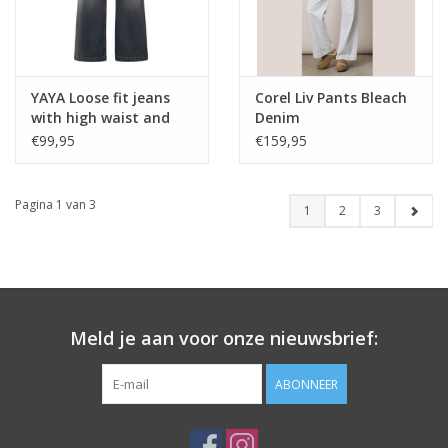
YAYA Loose fit jeans
Corel Liv Pants Bleach
with high waist and
Denim
wide legs (L32) grey
€99,95
€159,95
Pagina 1 van 3
1
2
3
Meld je aan voor onze nieuwsbrief:
ABONNEER