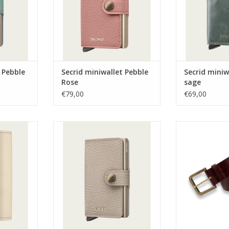
 Pebble
Secrid miniwallet Pebble
Secrid miniw
Rose
sage
€79,00
€69,00
t Original
Secrid miniwallet Pebble Latte
Legend riem C
TOEVOEGEN AAN WINKELWAGEN
TOEVOEGEN AA
NKELWAGEN