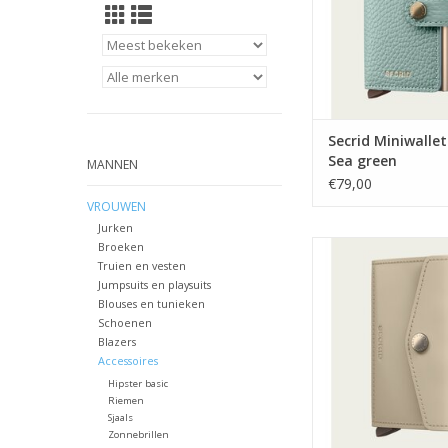
Secrid Miniwallet
Sea green
MANNEN
€79,00
VROUWEN
Jurken
Secrid Envelope walle
Broeken
Truien en vesten
Latte
Jumpsuits en playsuits
TOEVOEGEN AAN WI
Blouses en tunieken
Schoenen
Blazers
Accessoires
Hipster basic
Riemen
Sjaals
Zonnebrillen