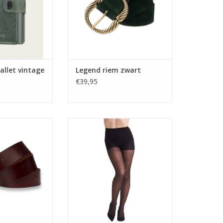
allet vintage
Legend riem zwart
€39,95
ognac 40914-100
Nomi shapewear High Waist
Shaping Tights 40D Black
N WINKELWAGEN
TOEVOEGEN AAN WINKELWAGEN