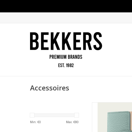
Accessoires
Secrid Miniwallet P
green
TOEVOEGEN AAN WI
Min: €
0
Max: €
80