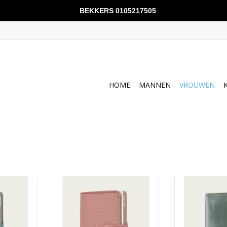
BEKKERS 0105217505
HOME
MANNEN
VROUWEN
ebble Sea
Secrid miniwallet Pebble Rose
Secrid miniwal
TOEVOEGEN AAN WINKELWAGEN
TOEVOEGEN AA
NKELWAGEN