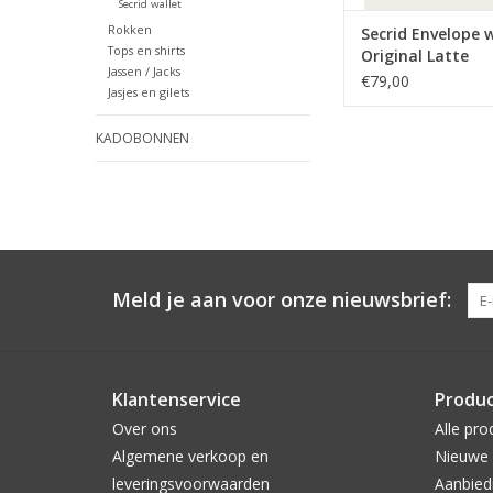
Secrid wallet
Rokken
Secrid Envelope w
Tops en shirts
Original Latte
Jassen / Jacks
€79,00
Jasjes en gilets
KADOBONNEN
Meld je aan voor onze nieuwsbrief:
Klantenservice
Produ
Over ons
Alle pro
Algemene verkoop en
Nieuwe 
leveringsvoorwaarden
Aanbied