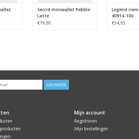
allet
Secrid miniwallet Pebble
Legend riem
Latte
40914-100
€79,00
€34,95
ABONNEER
cten
Mijn account
ducten
Registreren
producten
Mijn bestellingen
ingen