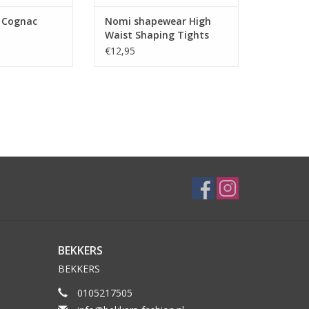
 Cognac
Nomi shapewear High
Waist Shaping Tights
40D Black
€12,95
BEKKERS
BEKKERS
0105217505