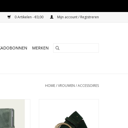
0 Artikelen - €0,00
Mijn account / Registreren
KADOBONNEN
MERKEN
HOME
/
VROUWEN
/
ACCESSOIRES
let vintage sage
Legend riem zwart
N WINKELWAGEN
TOEVOEGEN AAN WINKELWAGEN