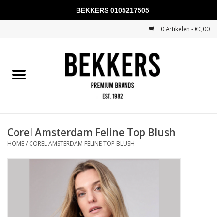
BEKKERS 0105217505
0 Artikelen - €0,00
Home
Mannen
Vrouwen
KADOBONNEN
Corel Amsterdam Feline Top Blush
HOME
/
COREL AMSTERDAM FELINE TOP BLUSH
Merken