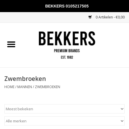
BEKKERS 0105217505
0 Artikelen - €0,00
Home
Mannen
Vrouwen
KADOBONNEN
Zwembroeken
HOME
/
MANNEN
/
ZWEMBROEKEN
Merken