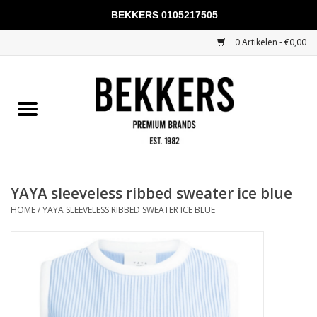
BEKKERS 0105217505
0 Artikelen - €0,00
Home
Mannen
Vrouwen
KADOBONNEN
YAYA sleeveless ribbed sweater ice blue
HOME
/
YAYA SLEEVELESS RIBBED SWEATER ICE BLUE
Merken