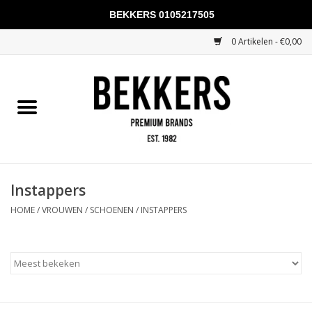
BEKKERS 0105217505
0 Artikelen - €0,00
Home
Mannen
Vrouwen
KADOBONNEN
Instappers
HOME
/
VROUWEN
/
SCHOENEN
/
INSTAPPERS
Merken