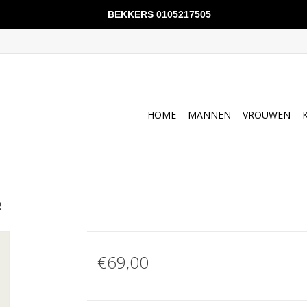
BEKKERS 0105217505
HOME
MANNEN
VROUWEN
e
€69,00