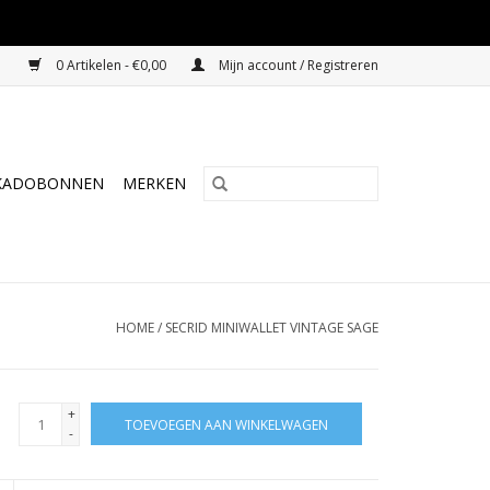
0 Artikelen - €0,00
Mijn account / Registreren
KADOBONNEN
MERKEN
HOME
/
SECRID MINIWALLET VINTAGE SAGE
+
TOEVOEGEN AAN WINKELWAGEN
-