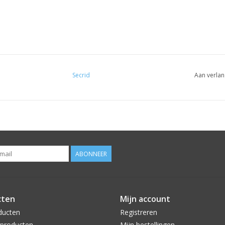
Secrid
Aan verlan
ABONNEER
cten
Mijn account
ducten
Registreren
producten
Mijn bestellingen