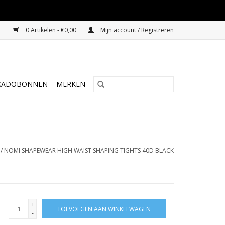
0 Artikelen - €0,00
Mijn account / Registreren
KADOBONNEN
MERKEN
/
NOMI SHAPEWEAR HIGH WAIST SHAPING TIGHTS 40D BLACK
+
TOEVOEGEN AAN WINKELWAGEN
-