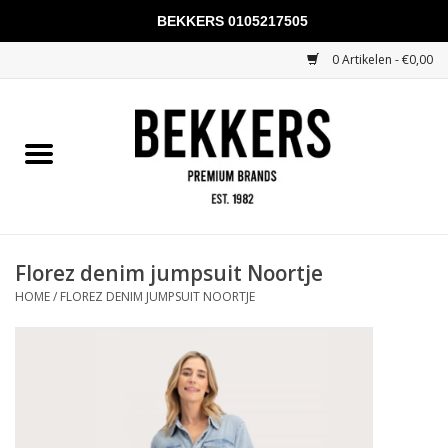
BEKKERS 0105217505
0 Artikelen - €0,00
Home
Mannen
Vrouwen
KADOBONNEN
Florez denim jumpsuit Noortje
HOME
/
FLOREZ DENIM JUMPSUIT NOORTJE
Merken