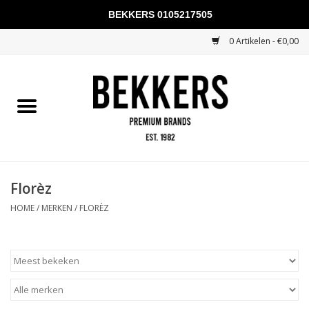
BEKKERS 0105217505
0 Artikelen - €0,00
Home
Mannen
Vrouwen
KADOBONNEN
Florèz
HOME
/
MERKEN
/
FLORÈZ
Merken