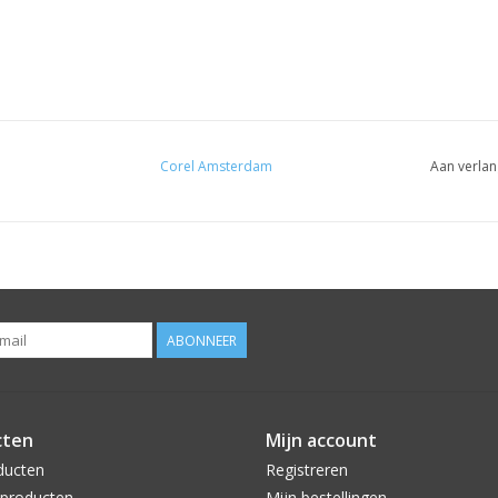
Corel Amsterdam
Aan verlan
ABONNEER
cten
Mijn account
ducten
Registreren
producten
Mijn bestellingen