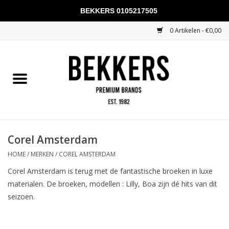
BEKKERS 0105217505
0 Artikelen - €0,00
Home
Mannen
Vrouwen
KADOBONNEN
Corel Amsterdam
HOME
/
MERKEN
/
COREL AMSTERDAM
Merken
Corel Amsterdam is terug met de fantastische broeken in luxe
materialen. De broeken, modellen : Lilly, Boa zijn dé hits van dit
seizoen.