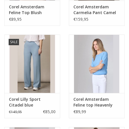
Corel Amsterdam
Corel Amsterdam
Feline Top Blush
Carmelia Pant Camel
€89,95
€159,95
SALE
Corel Lilly Sport
Corel Amsterdam
Citadel blue
Feline top Heavenly
blue
€85,00
€89,99
€149,95