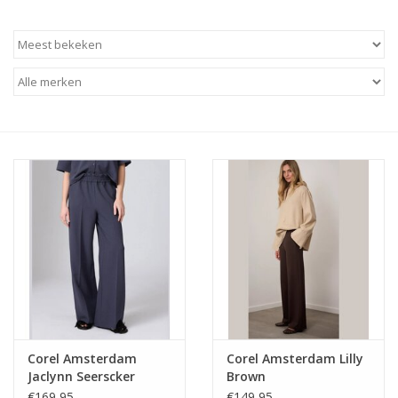
Corel Amsterdam
Corel Amsterdam Lilly
Jaclynn Seerscker
Brown
Fume
€169,95
€149,95