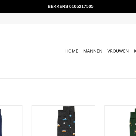
BEKKERS 0105217505
HOME
MANNEN
VROUWEN
 sokken
Alfredo Gonzales autobus
Alfredo Gonz
auw
antraciet
gr
NKELWAGEN
TOEVOEGEN AAN WINKELWAGEN
TOEVOEGEN AA