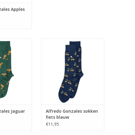
zales Apples
es Jaguar groen
Alfredo Gonzales sokken fiets
blauw
N WINKELWAGEN
TOEVOEGEN AAN WINKELWAGEN
zales Jaguar
Alfredo Gonzales sokken
fiets blauw
€11,95