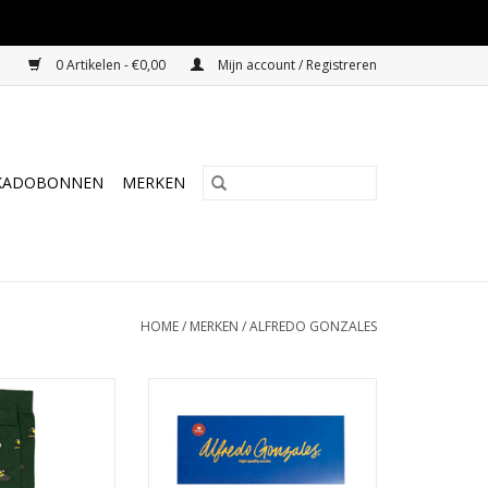
0 Artikelen - €0,00
Mijn account / Registreren
KADOBONNEN
MERKEN
HOME
/
MERKEN
/
ALFREDO GONZALES
ales Koolmees
Alfredo Gonzales Giftbox
oen
Toucan, Koalas and Penguins
N WINKELWAGEN
TOEVOEGEN AAN WINKELWAGEN