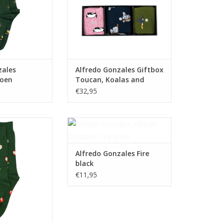
zales
Alfredo Gonzales Giftbox
roen
Toucan, Koalas and
Penguins
€32,95
es Apples green
Alfredo Gonzales Fire black
N WINKELWAGEN
TOEVOEGEN AAN WINKELWAGEN
Alfredo Gonzales Fire
black
€11,95