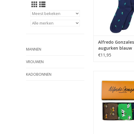
Alfredo Gonzale
augurken blauw
MANNEN
€11,95
VROUWEN
Alfredo Gonzales Gif
KADOBONNEN
Bicycles, Camping, 
TOEVOEGEN AAN WI