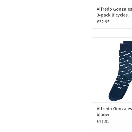
Alfredo Gonzales
3-pack Bicycles,
Camping, Cows 4
€32,95
Alfredo Gonzales Bi
TOEVOEGEN AAN WI
Alfredo Gonzales
blauw
€11,95