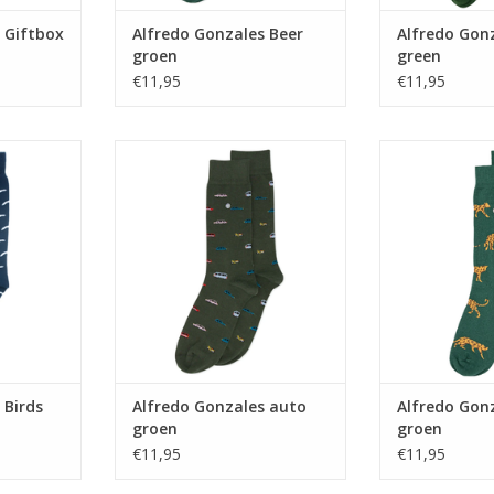
 Giftbox
Alfredo Gonzales Beer
Alfredo Gon
groen
green
2/45
€11,95
€11,95
rds blauw
Alfredo Gonzales auto groen
Alfredo Gonzal
NKELWAGEN
TOEVOEGEN AAN WINKELWAGEN
TOEVOEGEN AA
 Birds
Alfredo Gonzales auto
Alfredo Gon
groen
groen
€11,95
€11,95