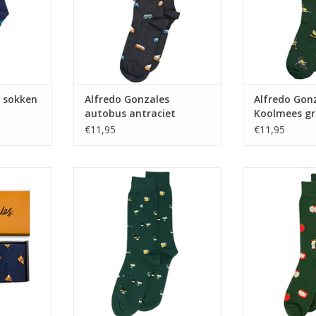
s sokken
Alfredo Gonzales
Alfredo Gon
autobus antraciet
Koolmees g
€11,95
€11,95
tbox 3-pack
Alfredo Gonzales Beer groen
Alfredo Gonzal
Cows 42/45
TOEVOEGEN AAN WINKELWAGEN
TOEVOEGEN AA
NKELWAGEN