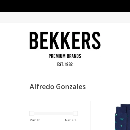
Alfredo Gonzales
Alfredo Gonzales
augurken bl
TOEVOEGEN AAN WI
Min: €
0
Max: €
35