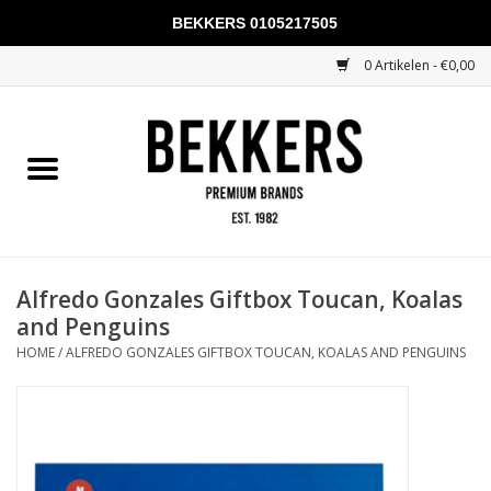
BEKKERS 0105217505
0 Artikelen - €0,00
Home
Mannen
Vrouwen
KADOBONNEN
Alfredo Gonzales Giftbox Toucan, Koalas
and Penguins
Merken
HOME
/
ALFREDO GONZALES GIFTBOX TOUCAN, KOALAS AND PENGUINS