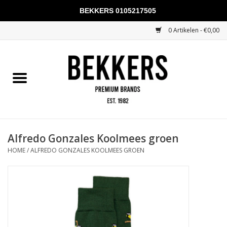
BEKKERS 0105217505
0 Artikelen - €0,00
Home
Mannen
Vrouwen
KADOBONNEN
Alfredo Gonzales Koolmees groen
HOME
/
ALFREDO GONZALES KOOLMEES GROEN
Merken