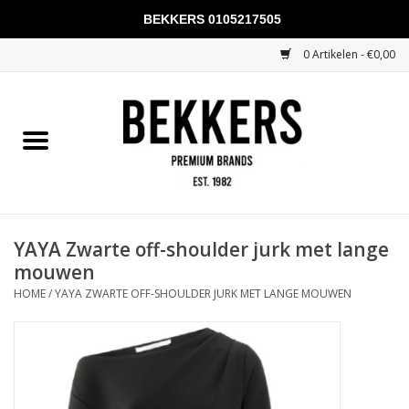
BEKKERS 0105217505
0 Artikelen - €0,00
Home
Mannen
Vrouwen
KADOBONNEN
YAYA Zwarte off-shoulder jurk met lange
mouwen
Merken
HOME
/
YAYA ZWARTE OFF-SHOULDER JURK MET LANGE MOUWEN