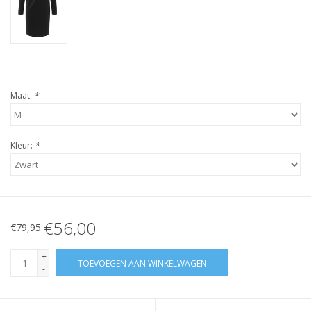
Maat:
*
Kleur:
*
€56,00
€79,95
+
TOEVOEGEN AAN WINKELWAGEN
-