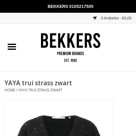
BEKKERS 0105217505
0 Artikelen - €0,00
Home
Mannen
Vrouwen
KADOBONNEN
YAYA trui strass zwart
HOME
/
YAYA TRUI STRASS ZWART
Merken