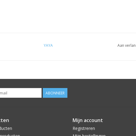
YAYA
Aan verlan
ABONNEER
cten
Mijn account
ducten
Registreren
producten
Mijn bestellingen