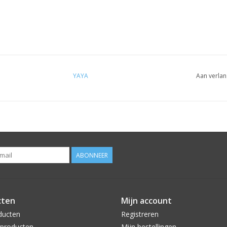
YAYA
Aan verlan
ABONNEER
cten
Mijn account
ducten
Registreren
producten
Mijn bestellingen