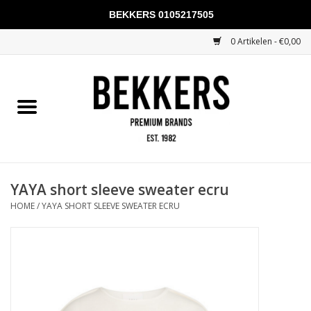
BEKKERS 0105217505
0 Artikelen - €0,00
Home
Mannen
Vrouwen
KADOBONNEN
YAYA short sleeve sweater ecru
HOME
/
YAYA SHORT SLEEVE SWEATER ECRU
Merken