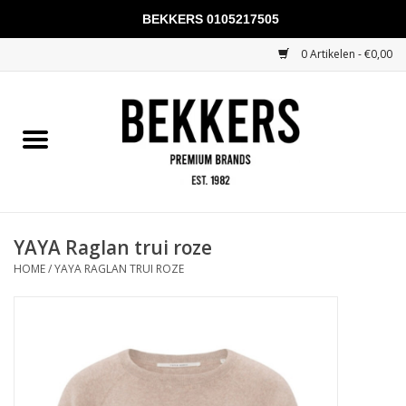
BEKKERS 0105217505
0 Artikelen - €0,00
Home
Mannen
Vrouwen
KADOBONNEN
YAYA Raglan trui roze
HOME
/
YAYA RAGLAN TRUI ROZE
Merken