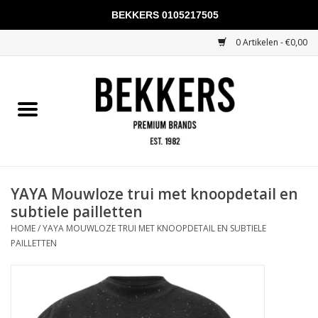
BEKKERS 0105217505
0 Artikelen - €0,00
Home
Mannen
Vrouwen
KADOBONNEN
YAYA Mouwloze trui met knoopdetail en
subtiele pailletten
Merken
HOME
/
YAYA MOUWLOZE TRUI MET KNOOPDETAIL EN SUBTIELE
PAILLETTEN