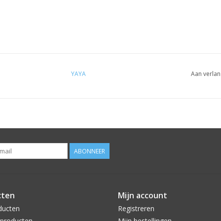
YAYA
Aan verlan
ABONNEER
cten
Mijn account
ducten
Registreren
producten
Mijn bestellingen