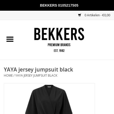
BEKKERS 0105217505
0 Artikelen - €0,00
Home
Mannen
Vrouwen
KADOBONNEN
YAYA jersey jumpsuit black
HOME
/
YAYA JERSEY JUMPSUIT BLACK
Merken