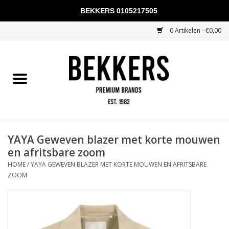
BEKKERS 0105217505
0 Artikelen - €0,00
Home
Mannen
Vrouwen
KADOBONNEN
YAYA Geweven blazer met korte mouwen
en afritsbare zoom
Merken
HOME
/
YAYA GEWEVEN BLAZER MET KORTE MOUWEN EN AFRITSBARE
ZOOM