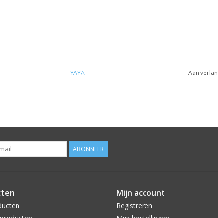
YAYA
Aan verlan
ABONNEER
cten
Mijn account
ducten
Registreren
producten
Mijn bestellingen