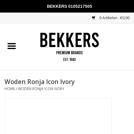
BEKKERS 0105217505
0 Artikelen - €0,00
Home
Mannen
Vrouwen
KADOBONNEN
Woden Ronja Icon Ivory
HOME
/
WODEN RONJA ICON IVORY
Merken