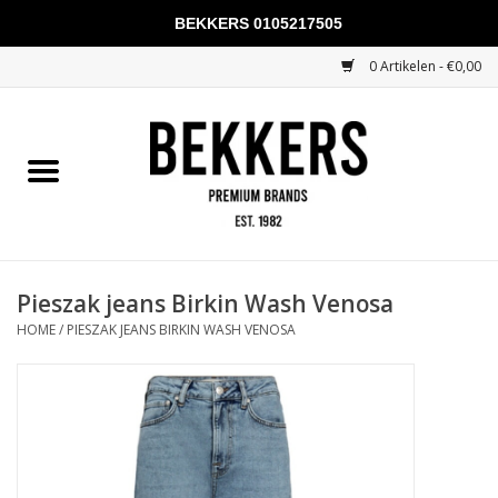
BEKKERS 0105217505
0 Artikelen - €0,00
Home
Mannen
Vrouwen
KADOBONNEN
Pieszak jeans Birkin Wash Venosa
HOME
/
PIESZAK JEANS BIRKIN WASH VENOSA
Merken