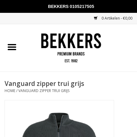
BEKKERS 0105217505
0 Artikelen - €0,00
Home
Mannen
Vrouwen
KADOBONNEN
Vanguard zipper trui grijs
HOME
/
VANGUARD ZIPPER TRUI GRIJS
Merken