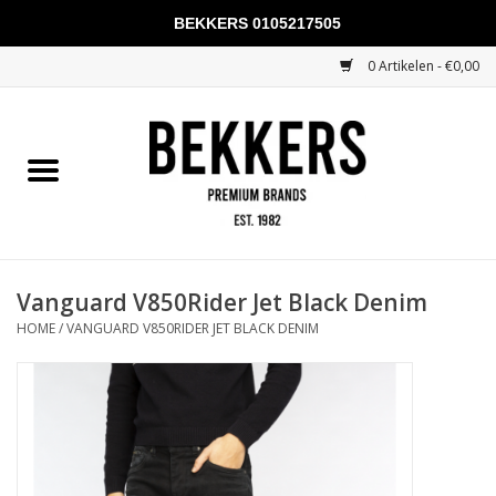
BEKKERS 0105217505
0 Artikelen - €0,00
Home
Mannen
Vrouwen
KADOBONNEN
Vanguard V850Rider Jet Black Denim
HOME
/
VANGUARD V850RIDER JET BLACK DENIM
Merken