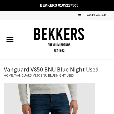
BEKKERS 0105217505
0 Artikelen - €0,00
Home
Mannen
Vrouwen
KADOBONNEN
Vanguard V850 BNU Blue Night Used
HOME
/
VANGUARD V850 BNU BLUE NIGHT USED
Merken