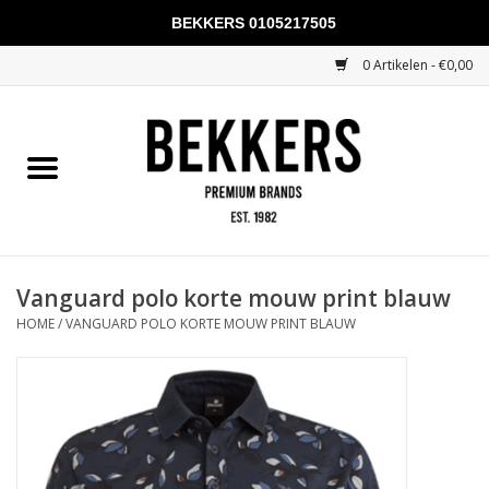
BEKKERS 0105217505
0 Artikelen - €0,00
Home
Mannen
Vrouwen
KADOBONNEN
Vanguard polo korte mouw print blauw
HOME
/
VANGUARD POLO KORTE MOUW PRINT BLAUW
Merken