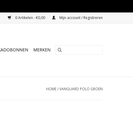
0 Artikelen - €0,00
Mijn account / Registreren
KADOBONNEN
MERKEN
HOME
/
VANGUARD POLO GROEN