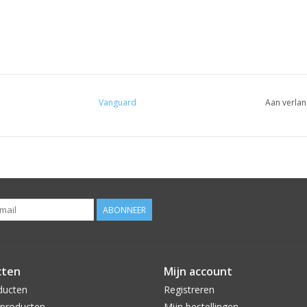
Vanguard
Aan verlan
ABONNEER
cten
Mijn account
ducten
Registreren
producten
Mijn bestellingen