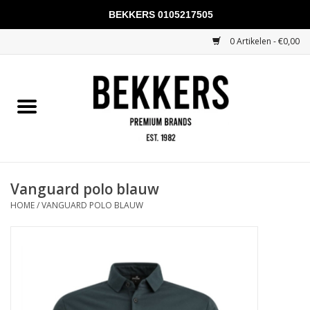
BEKKERS 0105217505
0 Artikelen - €0,00
Home
Mannen
Vrouwen
KADOBONNEN
Vanguard polo blauw
HOME
/
VANGUARD POLO BLAUW
Merken