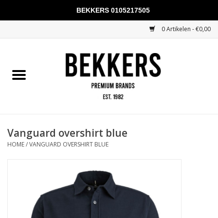
BEKKERS 0105217505
0 Artikelen - €0,00
Home
Mannen
Vrouwen
KADOBONNEN
Vanguard overshirt blue
HOME
/
VANGUARD OVERSHIRT BLUE
Merken