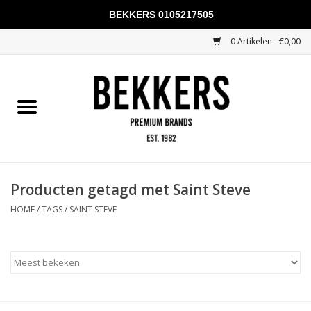
BEKKERS 0105217505
0 Artikelen - €0,00
Home
Mannen
Vrouwen
KADOBONNEN
Producten getagd met Saint Steve
HOME
/
TAGS
/
SAINT STEVE
Merken