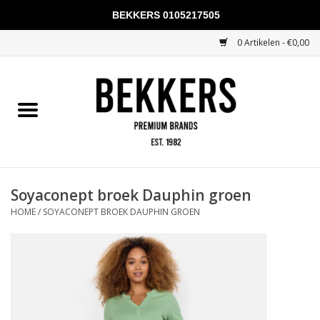
BEKKERS 0105217505
0 Artikelen - €0,00
Home
Mannen
Vrouwen
KADOBONNEN
Soyaconept broek Dauphin groen
HOME
/
SOYACONEPT BROEK DAUPHIN GROEN
Merken