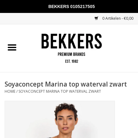
BEKKERS 0105217505
0 Artikelen - €0,00
Home
Mannen
Vrouwen
KADOBONNEN
Soyaconcept Marina top waterval zwart
HOME
/
SOYACONCEPT MARINA TOP WATERVAL ZWART
Merken