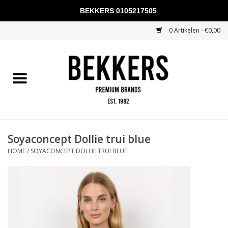
BEKKERS 0105217505
0 Artikelen - €0,00
Home
Mannen
Vrouwen
KADOBONNEN
Soyaconcept Dollie trui blue
HOME
/
SOYACONCEPT DOLLIE TRUI BLUE
Merken