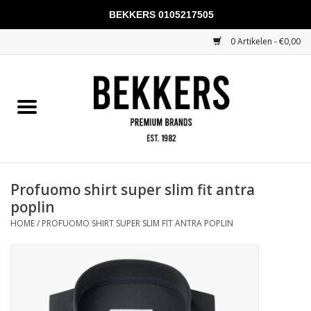
BEKKERS 0105217505
0 Artikelen - €0,00
Home
Mannen
Vrouwen
KADOBONNEN
Profuomo shirt super slim fit antra
poplin
Merken
HOME
/
PROFUOMO SHIRT SUPER SLIM FIT ANTRA POPLIN