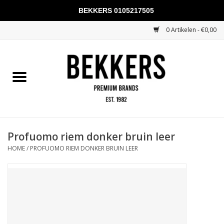
BEKKERS 0105217505
0 Artikelen - €0,00
Home
Mannen
Vrouwen
KADOBONNEN
Profuomo riem donker bruin leer
HOME
/
PROFUOMO RIEM DONKER BRUIN LEER
Merken