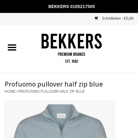
BEKKERS 0105217505
0 Artikelen - €0,00
Home
Mannen
Vrouwen
KADOBONNEN
Profuomo pullover half zip blue
HOME
/
PROFUOMO PULLOVER HALF ZIP BLUE
Merken