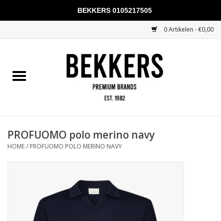
BEKKERS 0105217505
0 Artikelen - €0,00
Home
Mannen
Vrouwen
KADOBONNEN
PROFUOMO polo merino navy
HOME
/
PROFUOMO POLO MERINO NAVY
Merken