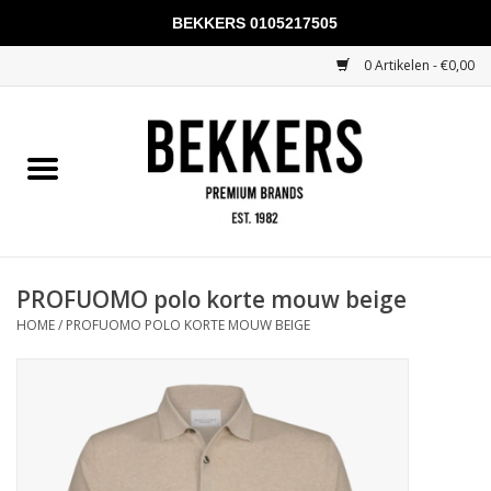
BEKKERS 0105217505
0 Artikelen - €0,00
Home
Mannen
Vrouwen
KADOBONNEN
PROFUOMO polo korte mouw beige
HOME
/
PROFUOMO POLO KORTE MOUW BEIGE
Merken