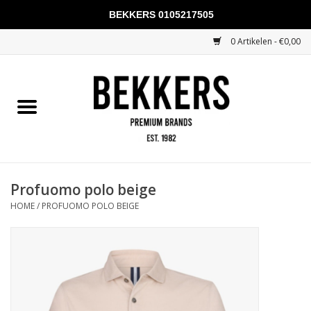
BEKKERS 0105217505
0 Artikelen - €0,00
Home
Mannen
Vrouwen
KADOBONNEN
Profuomo polo beige
HOME
/
PROFUOMO POLO BEIGE
Merken