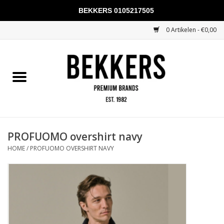
BEKKERS 0105217505
0 Artikelen - €0,00
Home
Mannen
Vrouwen
KADOBONNEN
PROFUOMO overshirt navy
HOME
/
PROFUOMO OVERSHIRT NAVY
Merken