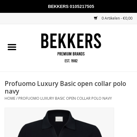
BEKKERS 0105217505
0 Artikelen - €0,00
Home
Mannen
Vrouwen
KADOBONNEN
Profuomo Luxury Basic open collar polo
navy
Merken
HOME
/
PROFUOMO LUXURY BASIC OPEN COLLAR POLO NAVY