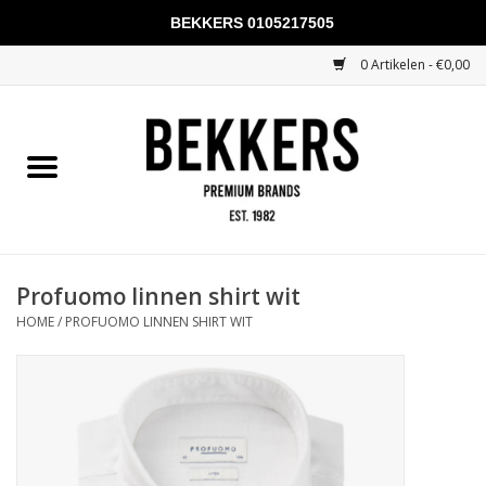
BEKKERS 0105217505
0 Artikelen - €0,00
Home
Mannen
Vrouwen
KADOBONNEN
Profuomo linnen shirt wit
HOME
/
PROFUOMO LINNEN SHIRT WIT
Merken